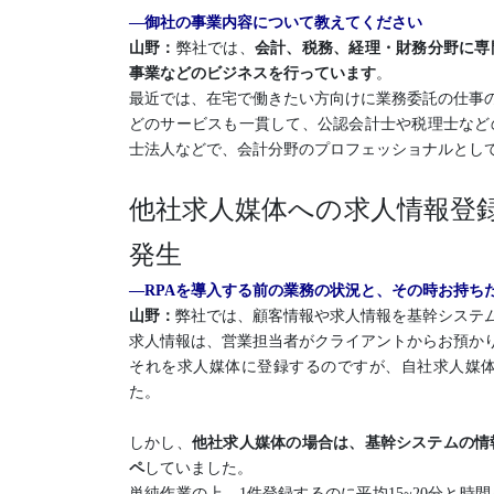
―御社の事業内容について教えてください
山野：
弊社では、
会計、税務、経理・財務分野に専
事業などのビジネスを行っています
。
最近では、在宅で働きたい方向けに業務委託の仕事
どのサービスも一貫して、公認会計士や税理士など
士法人などで、会計分野のプロフェッショナルとし
他社求人媒体への求人情報登
発生
―RPAを導入する前の業務の状況と、その時お持ち
山野：
弊社では、顧客情報や求人情報を基幹システ
求人情報は、営業担当者がクライアントからお預か
それを求人媒体に登録するのですが、自社求人媒
た。
しかし、
他社求人媒体の場合は、基幹システムの情
ペ
していました。
単純作業の上、1件登録するのに平均15~20分と