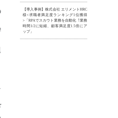
【導入事例】株式会社 エリメントHRC
告
様<求職者満足度ランキング1位獲得
>「RPAでスカウト業務を自動化︕業務
時間1/2に短縮、顧客満足度1.5倍にア
理
ップ」
題
し
ピ
力