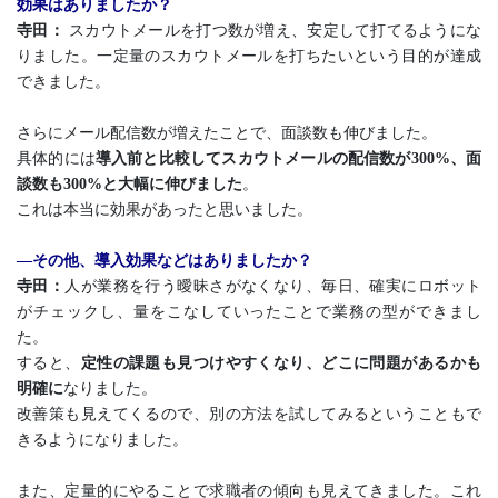
効果はありましたか？
寺田：
スカウトメールを打つ数が増え、安定して打てるようにな
りました。一定量のスカウトメールを打ちたいという目的が達成
できました。
さらにメール配信数が増えたことで、面談数も伸びました。
具体的には
導入前と比較してスカウトメールの配信数が300%、面
談数も300%と大幅に伸びました
。
これは本当に効果があったと思いました。
―その他、導入効果などはありましたか？
寺田：
人が業務を行う曖昧さがなくなり、毎日、確実にロボット
がチェックし、量をこなしていったことで業務の型ができまし
た。
すると、
定性の課題も見つけやすくなり、どこに問題があるかも
明確に
なりました。
改善策も見えてくるので、別の方法を試してみるということもで
きるようになりました。
また、定量的にやることで求職者の傾向も見えてきました。これ