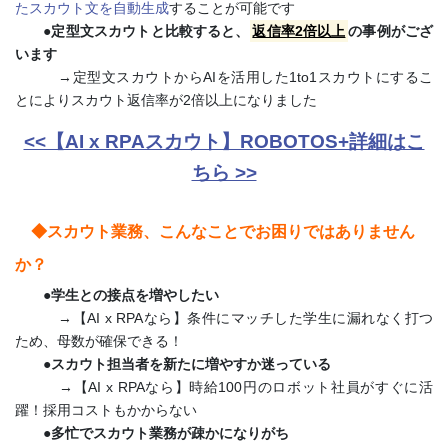
たスカウト文を自動生成
することが可能です
●定型文スカウトと比較すると、
返信率2倍以上
の事例がござ
います
→定型文スカウトからAIを活用した1to1スカウトにするこ
とによりスカウト返信率が2倍以上になりました
<<【AI x RPAスカウト】ROBOTOS+詳細はこ
ちら >>
◆スカウト業務、こんなことでお困りではありません
か？
●学生との接点を増やしたい
→【AI x RPAなら】条件にマッチした学生に漏れなく打つ
ため、母数が確保できる！
●
スカウト担当者を新たに増やすか迷っている
→【AI x RPAなら】時給100円のロボット社員がすぐに活
躍！採用コストもかからない
●
多忙でスカウト業務が疎かになりがち