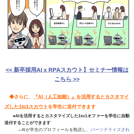
<< 新卒採用AI x RPAスカウト】セミナー情報は
こちら >>
◆さらに、
『AI（人工知能）』を活用するとカスタマイ
ズした1to1スカウト
を学生に送付できます
●AIを活用するとカスタマイズした1to1オファーを学生に自動
送付することができます
→AIが学生のプロフィールを熟読し、
パーソナライズされ