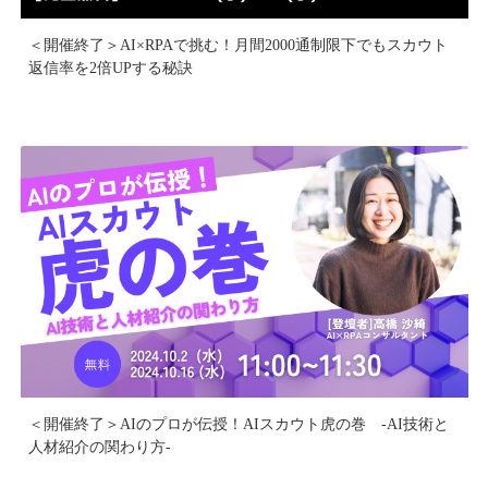
＜開催終了＞AI×RPAで挑む！月間2000通制限下でもスカウト
返信率を2倍UPする秘訣
＜開催終了＞AIのプロが伝授！AIスカウト虎の巻 -AI技術と
人材紹介の関わり方-