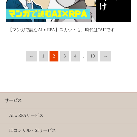
【マンガで読むAI x RPA】スカウトも、時代は”AI”です
投
←
1
2
3
4
…
10
→
稿
ナ
ビ
ゲ
ー
シ
ョ
サービス
ン
AI x RPAサービス
ITコンサル・SIサービス