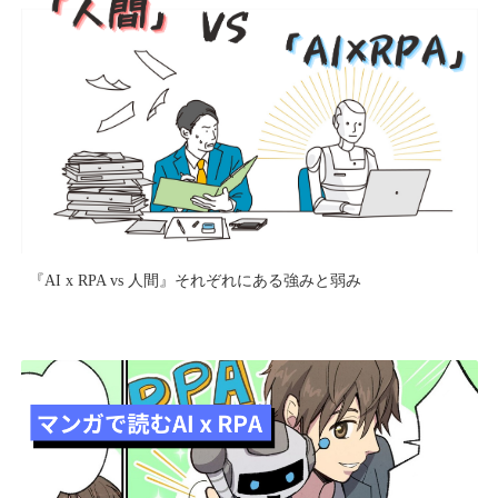
『AI x RPA vs 人間』それぞれにある強みと弱み