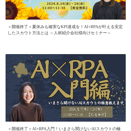
＜開催終了＞夏休みも確実なKPI達成を！AI×RPAが叶える安定
したスカウト方法とは ～人材紹介会社様向けセミナー～
＜開催終了＞AI×RPA入門！いまさら聞けないAIスカウトの極